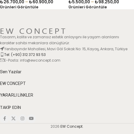
₺
26.700,00
–
₺
60.900,00
₺
5.500,00
–
₺
98.250,00
Ürünleri Görüntüle
Ürünleri Görüntüle
Tasarım, kalite ve zamansız estetik anlayışını ile yaşam alanlarını
karakter sahibi mekanlara dönüştürür.
Yenibayındır Mahallesi, Mavi Göl Sokak No: 15, Kayaş, Ankara, Türkiye
Tel: (+90) 312 372 93 53
E-Posta: info@ewconcept.com
Son Yazılar
EW CONCEPT
YARARLI LİNKLER
TAKİP EDİN
2026
EW Concept
.