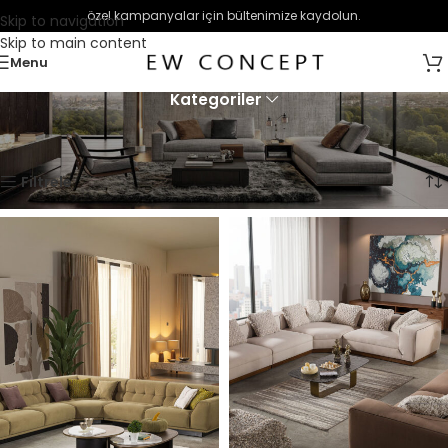
özel kampanyalar için bültenimize kaydolun.
Skip to navigation
Skip to main content
Menu
Kategoriler
Ana Sayfa
Oturma Grupları
Köşe Takımları
10 sonucun tümü gösteriliyor
Filtrele