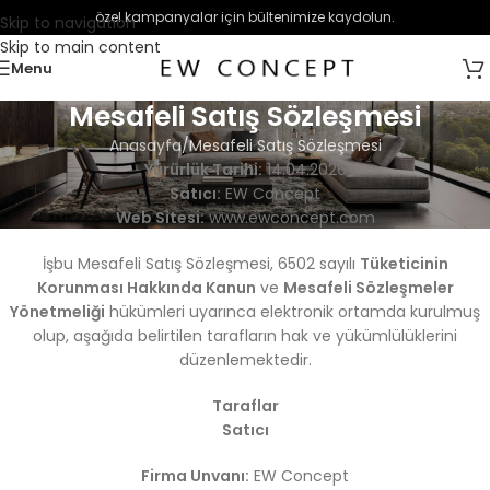
özel kampanyalar için bültenimize kaydolun.
Skip to navigation
Skip to main content
Menu
Mesafeli Satış Sözleşmesi
Anasayfa
Mesafeli Satış Sözleşmesi
Yürürlük Tarihi:
14.04.2026
Satıcı:
EW Concept
Web Sitesi:
www.ewconcept.com
İşbu Mesafeli Satış Sözleşmesi, 6502 sayılı
Tüketicinin
Korunması Hakkında Kanun
ve
Mesafeli Sözleşmeler
Yönetmeliği
hükümleri uyarınca elektronik ortamda kurulmuş
olup, aşağıda belirtilen tarafların hak ve yükümlülüklerini
düzenlemektedir.
Taraflar
Satıcı
Firma Unvanı:
EW Concept