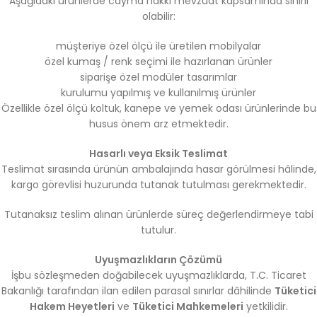
Aşağıdaki ürünlerde cayma hakkı mevzuat kapsamında sınırlı
olabilir:
müşteriye özel ölçü ile üretilen mobilyalar
özel kumaş / renk seçimi ile hazırlanan ürünler
siparişe özel modüler tasarımlar
kurulumu yapılmış ve kullanılmış ürünler
Özellikle özel ölçü koltuk, kanepe ve yemek odası ürünlerinde bu
husus önem arz etmektedir.
Hasarlı veya Eksik Teslimat
Teslimat sırasında ürünün ambalajında hasar görülmesi hâlinde,
kargo görevlisi huzurunda tutanak tutulması gerekmektedir.
Tutanaksız teslim alınan ürünlerde süreç değerlendirmeye tabi
tutulur.
Uyuşmazlıkların Çözümü
İşbu sözleşmeden doğabilecek uyuşmazlıklarda, T.C. Ticaret
Bakanlığı tarafından ilan edilen parasal sınırlar dâhilinde
Tüketici
Hakem Heyetleri
ve
Tüketici Mahkemeleri
yetkilidir.