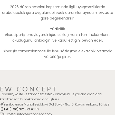
2026 düzenlemeleri kapsamında ilgili uyuşmazlıklarda
arabuluculuk şartı uygulanabilecek durumlar ayrıca mevzuata
göre değerlendirilir.
Yürürlük
Alıcı, siparişi onaylayarak işbu sözleşmenin tüm hükümlerini
okuduğunu, anladığını ve kabul ettiğini beyan eder.
Siparişin tamamlanması ile işbu sözleşme elektronik ortamda
yürürlüğe girer.
Tasarım, kalite ve zamansız estetik anlayışını ile yaşam alanlarını
karakter sahibi mekanlara dönüştürür.
Yenibayındır Mahallesi, Mavi Göl Sokak No: 15, Kayaş, Ankara, Türkiye
Tel: (+90) 312 372 93 53
E-Posta: info@ewconcept.com