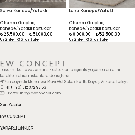
Salva Kanepe/Yataklı
Luna Kanepe/Yataklı
Koltuklar
Koltuklar
Oturma Grupları
,
Oturma Grupları
,
Kanepe/Yataklı Koltuklar
Kanepe/Yataklı Koltuklar
₺
25.500,00
–
₺
51.000,00
₺
6.000,00
–
₺
52.500,00
Ürünleri Görüntüle
Ürünleri Görüntüle
Tasarım, kalite ve zamansız estetik anlayışını ile yaşam alanlarını
karakter sahibi mekanlara dönüştürür.
Yenibayındır Mahallesi, Mavi Göl Sokak No: 15, Kayaş, Ankara, Türkiye
Tel: (+90) 312 372 93 53
E-Posta: info@ewconcept.com
Son Yazılar
EW CONCEPT
YARARLI LİNKLER