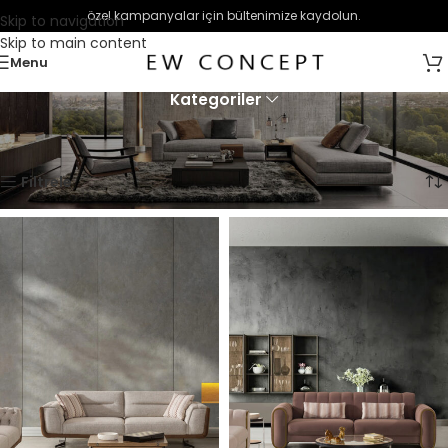
özel kampanyalar için bültenimize kaydolun.
Skip to navigation
Skip to main content
Menu
Kategoriler
Ana Sayfa
Oturma Grupları
Kanepe/Yataklı Koltuklar
4 sonucun tümü gösteriliyor
Filtrele