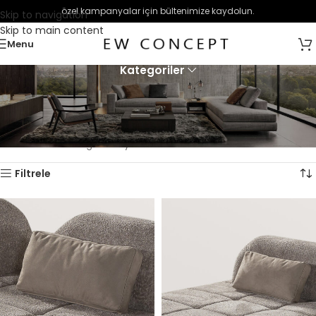
özel kampanyalar için bültenimize kaydolun.
Skip to navigation
Skip to main content
Menu
Kategoriler
Troy Köşe Takımı ürünlerini tek tek burada oluşturup, Modüler
kategorisinde grup ürün haline getireceğiz.
Ana Sayfa
Genel
Troy Köşe Takımı Set
4 sonucun tümü gösteriliyor
Filtrele