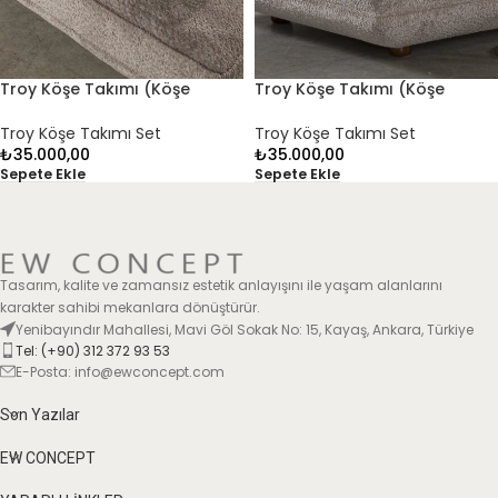
Troy Köşe Takımı (Köşe
Troy Köşe Takımı (Köşe
Modül 2)
Modül 1)
Troy Köşe Takımı Set
Troy Köşe Takımı Set
₺
35.000,00
₺
35.000,00
Sepete Ekle
Sepete Ekle
Tasarım, kalite ve zamansız estetik anlayışını ile yaşam alanlarını
karakter sahibi mekanlara dönüştürür.
Yenibayındır Mahallesi, Mavi Göl Sokak No: 15, Kayaş, Ankara, Türkiye
Tel: (+90) 312 372 93 53
E-Posta: info@ewconcept.com
Son Yazılar
EW CONCEPT