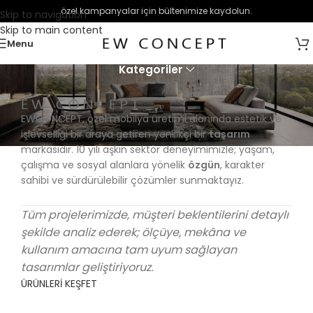
özel kampanyalar için bültenimize kaydolun.
Skip to navigation
Skip to main content
Menu
Kategoriler
EWCONCEPT, özel mobilya üretimi alanında estetik ve
işlevselliği bir araya getiren yenilikçi bir
tasarım
markasıdır. 10 yılı aşkın sektör deneyimimizle; yaşam,
çalışma ve sosyal alanlara yönelik
özgün
, karakter
sahibi ve sürdürülebilir çözümler sunmaktayız.
Tüm projelerimizde, müşteri beklentilerini detaylı
şekilde analiz ederek; ölçüye, mekâna ve
kullanım amacına tam uyum sağlayan
tasarımlar geliştiriyoruz.
ÜRÜNLERİ KEŞFET