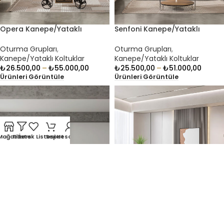
Opera Kanepe/Yataklı
Senfoni Kanepe/Yataklı
Koltuklar
Koltuklar
Oturma Grupları
,
Oturma Grupları
,
Kanepe/Yataklı Koltuklar
Kanepe/Yataklı Koltuklar
₺
26.500,00
–
₺
55.000,00
₺
25.500,00
–
₺
51.000,00
Ürünleri Görüntüle
Ürünleri Görüntüle
Mağaza
Filters
İstek Listesi
Sepet
Hesabım