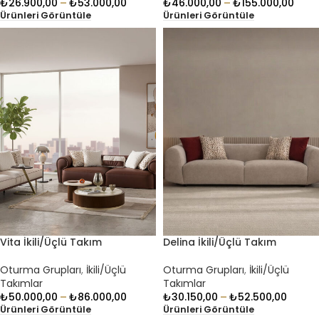
₺
26.900,00
–
₺
53.000,00
₺
46.000,00
–
₺
155.000,00
Ürünleri Görüntüle
Ürünleri Görüntüle
Vita İkili/Üçlü Takım
Delina İkili/Üçlü Takım
Oturma Grupları
,
İkili/Üçlü
Oturma Grupları
,
İkili/Üçlü
Takımlar
Takımlar
₺
50.000,00
–
₺
86.000,00
₺
30.150,00
–
₺
52.500,00
Ürünleri Görüntüle
Ürünleri Görüntüle