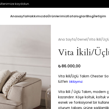
ültenimize kaydolun.
Anasayfa
Hakkımızda
Ürünlerimiz
Kataloglar
Blog
İletişim
Ana Sayfa
Genel
Vita İkili/Ü
Vita İkili/Ü
₺
86.000,00
Vita İkili/Üçlü Takım Chester Sof
lütfen
tıklayınız
.
Vita İkili / Üçlü Takım, modern 
kazandırır. Köşe koltuk, koltuk ve
esnek ve fonksiyonel bir kullan
oturum tabanı, ürüne sağlamlık 