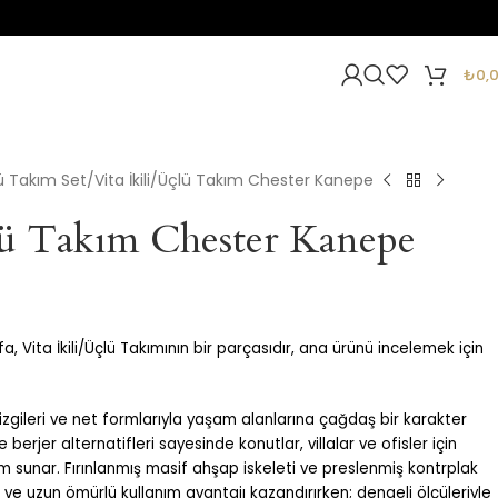
₺
0,
çlü Takım Set
Vita İkili/Üçlü Takım Chester Kanepe
çlü Takım Chester Kanepe
a, Vita İkili/Üçlü Takımının bir parçasıdır, ana ürünü incelemek için
çizgileri ve net formlarıyla yaşam alanlarına çağdaş bir karakter
 berjer alternatifleri sayesinde konutlar, villalar ve ofisler için
ım sunar. Fırınlanmış masif ahşap iskeleti ve preslenmiş kontrplak
ve uzun ömürlü kullanım avantajı kazandırırken; dengeli ölçüleriyle