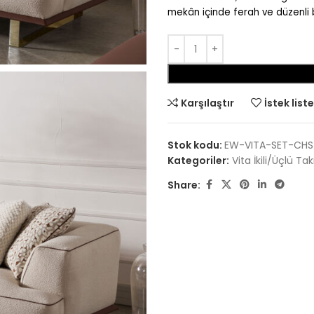
mekân içinde ferah ve düzenli b
Karşılaştır
İstek list
Stok kodu:
EW-VITA-SET-CHS
Kategoriler:
Vita İkili/Üçlü Ta
Share: