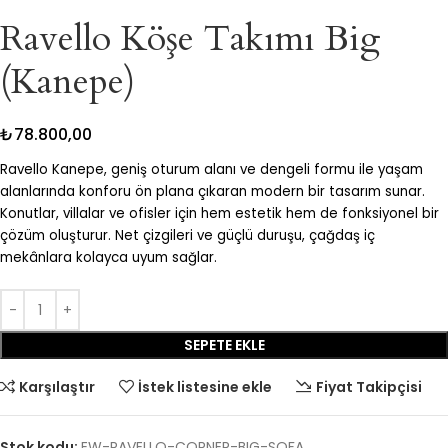
Ravello Köşe Takımı Big
(Kanepe)
₺
78.800,00
Ravello Kanepe, geniş oturum alanı ve dengeli formu ile yaşam
alanlarında konforu ön plana çıkaran modern bir tasarım sunar.
Konutlar, villalar ve ofisler için hem estetik hem de fonksiyonel bir
çözüm oluşturur. Net çizgileri ve güçlü duruşu, çağdaş iç
mekânlara kolayca uyum sağlar.
SEPETE EKLE
Karşılaştır
İstek listesine ekle
Fiyat Takipçisi
Stok kodu:
EW-RAVELLO-CORNER-BIG-SOFA