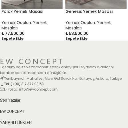
Polox Yemek Masası
Genesis Yemek Masası
Yemek Odaları
,
Yemek
Yemek Odaları
,
Yemek
Masaları
Masaları
₺
77.500,00
₺
53.500,00
Sepete Ekle
Sepete Ekle
Tasarım, kalite ve zamansız estetik anlayışını ile yaşam alanlarını
karakter sahibi mekanlara dönüştürür.
Yenibayındır Mahallesi, Mavi Göl Sokak No: 15, Kayaş, Ankara, Türkiye
Tel: (+90) 312 372 93 53
E-Posta: info@ewconcept.com
Son Yazılar
EW CONCEPT
YARARLI LİNKLER