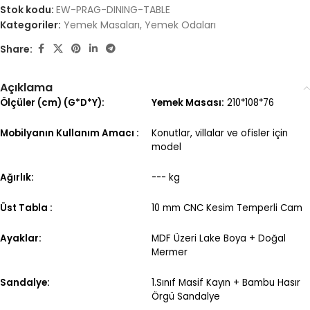
Stok kodu:
EW-PRAG-DINING-TABLE
Kategoriler:
Yemek Masaları
,
Yemek Odaları
Share:
Açıklama
Ölçüler (cm) (G*D*Y):
Yemek Masası:
210*108*76
Mobilyanın Kullanım Amacı :
Konutlar, villalar ve ofisler için
model
Ağırlık:
--- kg
Üst Tabla :
10 mm CNC Kesim Temperli Cam
Ayaklar:
MDF Üzeri Lake Boya + Doğal
Mermer
Sandalye:
1.Sınıf Masif Kayın + Bambu Hasır
Örgü Sandalye