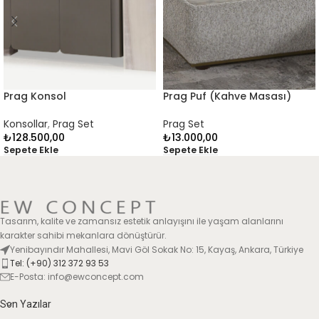
Prag Konsol
Prag Puf (Kahve Masası)
Konsollar
,
Prag Set
Prag Set
₺
128.500,00
₺
13.000,00
Sepete Ekle
Sepete Ekle
Tasarım, kalite ve zamansız estetik anlayışını ile yaşam alanlarını
karakter sahibi mekanlara dönüştürür.
Yenibayındır Mahallesi, Mavi Göl Sokak No: 15, Kayaş, Ankara, Türkiye
Tel: (+90) 312 372 93 53
E-Posta: info@ewconcept.com
Son Yazılar