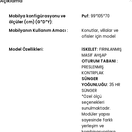
Açıklama
Mobilya konfigürasyonu ve
Puf:
99*105*70
ölçüler (cm) (G*D*Y):
Mobilyanın Kullanım Amacı :
Konutlar, villalar ve
ofisler için model
Model Özellikleri:
İSKELET:
FIRINLANMIŞ
MASİF AHŞAP
OTURUM TABANI :
PRESLENMİŞ
KONTRPLAK
SÜNGER
YOĞUNLUĞU:
35 HR
SÜNGER
*Özel ölçü
seçenekleri
sunulmaktadır.
Modüler yapısı
sayesinde farklı
yerleşim ve
kombinasyonlara