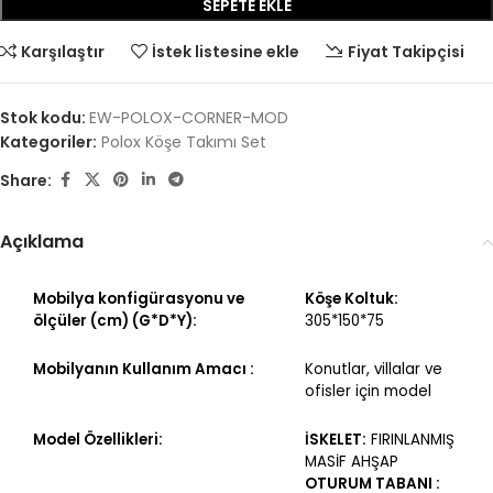
SEPETE EKLE
Karşılaştır
İstek listesine ekle
Fiyat Takipçisi
Stok kodu:
EW-POLOX-CORNER-MOD
Kategoriler:
Polox Köşe Takımı Set
Share:
Açıklama
Mobilya konfigürasyonu ve
Köşe Koltuk:
ölçüler (cm) (G*D*Y):
305*150*75
Mobilyanın Kullanım Amacı :
Konutlar, villalar ve
ofisler için model
Model Özellikleri:
İSKELET:
FIRINLANMIŞ
MASİF AHŞAP
OTURUM TABANI :