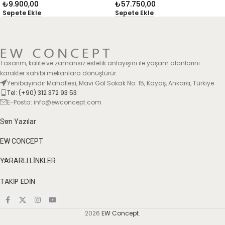
₺
9.900,00
₺
57.750,00
Sepete Ekle
Sepete Ekle
Tasarım, kalite ve zamansız estetik anlayışını ile yaşam alanlarını
karakter sahibi mekanlara dönüştürür.
Yenibayındır Mahallesi, Mavi Göl Sokak No: 15, Kayaş, Ankara, Türkiye
Tel: (+90) 312 372 93 53
E-Posta: info@ewconcept.com
Son Yazılar
EW CONCEPT
YARARLI LİNKLER
TAKİP EDİN
2026
EW Concept
.