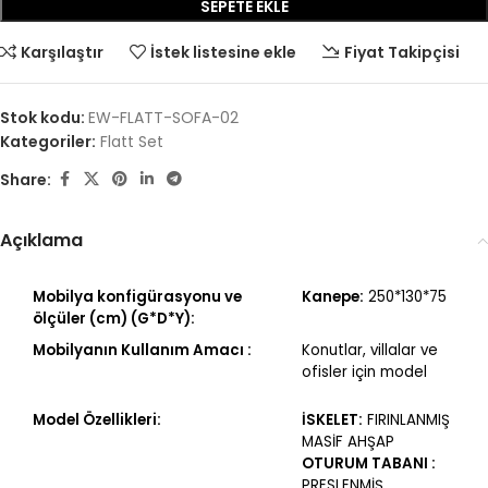
SEPETE EKLE
Karşılaştır
İstek listesine ekle
Fiyat Takipçisi
Stok kodu:
EW-FLATT-SOFA-02
Kategoriler:
Flatt Set
Share:
Açıklama
Mobilya konfigürasyonu ve
Kanepe:
250*130*75
ölçüler (cm) (G*D*Y):
Mobilyanın Kullanım Amacı :
Konutlar, villalar ve
ofisler için model
Model Özellikleri:
İSKELET:
FIRINLANMIŞ
MASİF AHŞAP
OTURUM TABANI :
PRESLENMİŞ