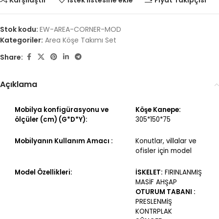
Karşılaştır
İstek listesine ekle
Fiyat Takipçisi
Stok kodu:
EW-AREA-CORNER-MOD
Kategoriler:
Area Köşe Takımı Set
Share:
Açıklama
Mobilya konfigürasyonu ve
Köşe Kanepe:
ölçüler (cm) (G*D*Y):
305*150*75
Mobilyanın Kullanım Amacı :
Konutlar, villalar ve
ofisler için model
Model Özellikleri:
İSKELET:
FIRINLANMIŞ
MASİF AHŞAP
OTURUM TABANI :
PRESLENMİŞ
KONTRPLAK